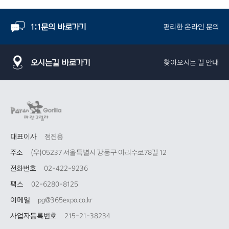
1:1문의 바로가기
편리한 온라인 문의
오시는길 바로가기
찾아오시는 길 안내
대표이사
정진용
주소
(우)05237 서울특별시 강동구 아리수로78길 12
전화번호
02-422-9236
팩스
02-6280-8125
이메일
pg@365expo.co.kr
사업자등록번호
215-21-38234