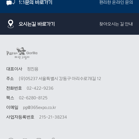
1:1문의 바로가기
편리한 온라인 문의
오시는길 바로가기
찾아오시는 길 안내
대표이사
정진용
주소
(우)05237 서울특별시 강동구 아리수로78길 12
전화번호
02-422-9236
팩스
02-6280-8125
이메일
pg@365expo.co.kr
사업자등록번호
215-21-38234